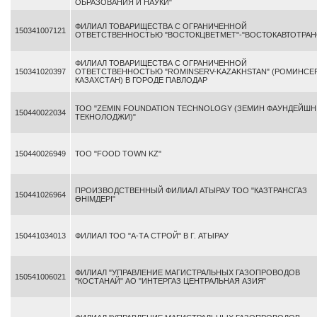
ОБРАЗОВАНИЯ И НАУКИ"
ФИЛИАЛ ТОВАРИЩЕСТВА С ОГРАНИЧЕННОЙ
150341007121
ОТВЕТСТВЕННОСТЬЮ "ВОСТОКЦВЕТМЕТ"-"ВОСТОКАВТОТРАН
ФИЛИАЛ ТОВАРИЩЕСТВА С ОГРАНИЧЕННОЙ
150341020397
ОТВЕТСТВЕННОСТЬЮ "ROMINSERV-KAZAKHSTAN" (РОМИНСЕР
КАЗАХСТАН) В ГОРОДЕ ПАВЛОДАР
ТОО "ZEMIN FOUNDATION TECHNOLOGY (ЗЕМИН ФАУНДЕЙШН
150440022034
ТЕКНОЛОДЖИ)"
150440026949
ТОО "FOOD TOWN KZ"
ПРОИЗВОДСТВЕННЫЙ ФИЛИАЛ АТЫРАУ ТОО "КАЗТРАНСГАЗ
150441026964
ӨНІМДЕРІ"
150441034013
ФИЛИАЛ ТОО "А-ТА СТРОЙ" В Г. АТЫРАУ
ФИЛИАЛ "УПРАВЛЕНИЕ МАГИСТРАЛЬНЫХ ГАЗОПРОВОДОВ
150541006021
"КОСТАНАЙ" АО "ИНТЕРГАЗ ЦЕНТРАЛЬНАЯ АЗИЯ"